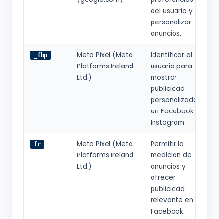
del usuario y
personalizar
anuncios.
Meta Pixel (Meta
Identificar al
9
_fbp
Platforms Ireland
usuario para
Ltd.)
mostrar
publicidad
personalizada
en Facebook e
Instagram.
Meta Pixel (Meta
Permitir la
3
fr
Platforms Ireland
medición de
Ltd.)
anuncios y
ofrecer
publicidad
relevante en
Facebook.