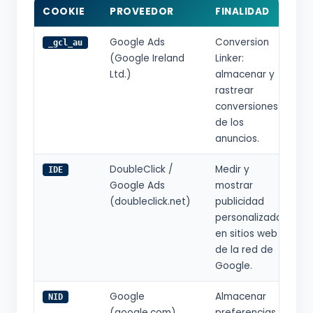
COOKIE
PROVEEDOR
FINALIDAD
D
Google Ads
Conversion
9
_gcl_au
(Google Ireland
Linker:
Ltd.)
almacenar y
rastrear
conversiones
de los
anuncios.
DoubleClick /
Medir y
1
IDE
Google Ads
mostrar
(doubleclick.net)
publicidad
personalizada
en sitios web
de la red de
Google.
Google
Almacenar
6
NID
(google.com)
preferencias