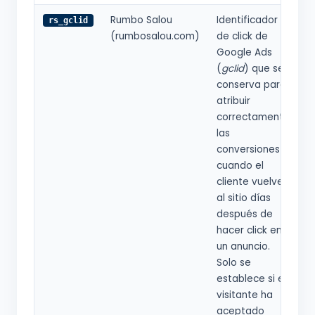
Rumbo Salou
Identificador
9
rs_gclid
(rumbosalou.com)
de click de
Google Ads
(
gclid
) que se
conserva para
atribuir
correctamente
las
conversiones
cuando el
cliente vuelve
al sitio días
después de
hacer click en
un anuncio.
Solo se
establece si el
visitante ha
aceptado