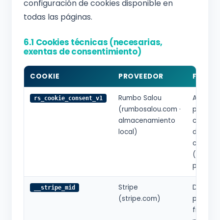
configuración de cookies disponible en
todas las páginas.
6.1 Cookies técnicas (necesarias,
exentas de consentimiento)
COOKIE
PROVEEDOR
FINALI
Rumbo Salou
Almacen
rs_cookie_consent_v1
(rumbosalou.com ·
prefere
almacenamiento
consent
local)
del usua
cookies
(acepta
por cate
Stripe
Detecci
__stripe_mid
(stripe.com)
prevenc
fraude e