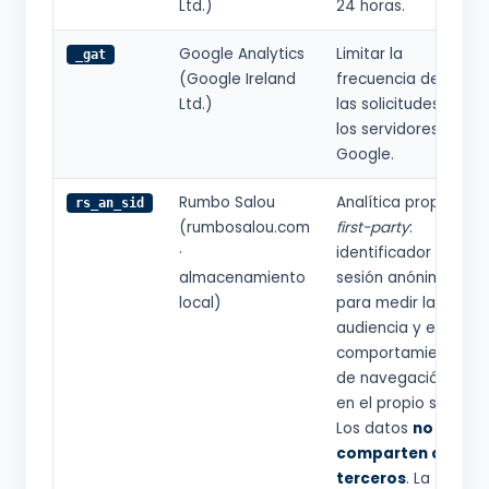
Ltd.)
24 horas.
Google Analytics
Limitar la
_gat
(Google Ireland
frecuencia de
Ltd.)
las solicitudes a
los servidores de
Google.
Rumbo Salou
Analítica propia
rs_an_sid
(rumbosalou.com
first-party
:
·
identificador de
almacenamiento
sesión anónimo
local)
para medir la
audiencia y el
comportamiento
de navegación
en el propio sitio.
Los datos
no se
comparten con
terceros
. La