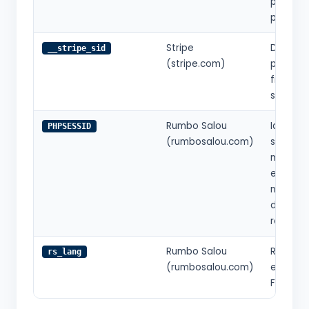
procesa
pagos.
Stripe
Detecci
__stripe_sid
(stripe.com)
prevenc
fraude 
sesión 
Rumbo Salou
Identifi
PHPSESSID
(rumbosalou.com)
sesión 
mantene
estado 
navegac
durante 
reserva.
Rumbo Salou
Recorda
rs_lang
(rumbosalou.com)
elegido 
FR).