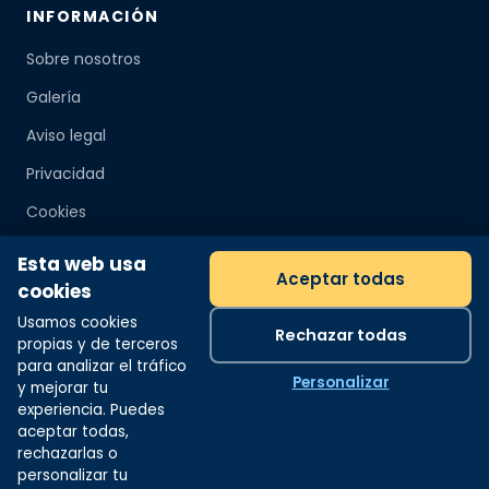
INFORMACIÓN
Sobre nosotros
Galería
Aviso legal
Privacidad
Cookies
Esta web usa
CONTACTO
Aceptar todas
cookies
📍 Puerto Deportivo de Salou
Usamos cookies
Rechazar todas
propias y de terceros
📞 +34 614 91 77 78
para analizar el tráfico
Personalizar
y mejorar tu
✉️ info@rumbosalou.com
experiencia. Puedes
aceptar todas,
rechazarlas o
personalizar tu